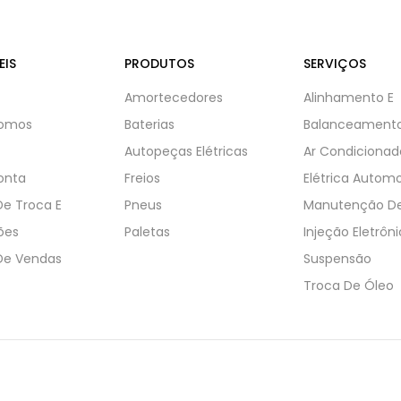
EIS
PRODUTOS
SERVIÇOS
Amortecedores
Alinhamento E
omos
Baterias
Balanceament
Autopeças Elétricas
Ar Condicionad
onta
Freios
Elétrica Automo
 De Troca E
Pneus
Manutenção De
ões
Paletas
Injeção Eletrôn
 De Vendas
Suspensão
Troca De Óleo