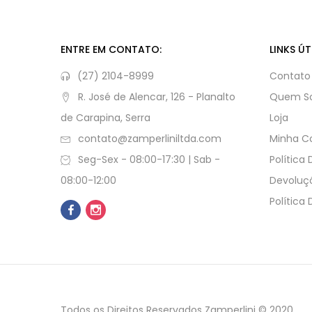
ENTRE EM CONTATO:
LINKS ÚT
(27) 2104-8999
Contato
R. José de Alencar, 126 - Planalto
Quem S
de Carapina, Serra
Loja
contato@zamperliniltda.com
Minha C
Seg-Sex - 08:00-17:30 | Sab -
Política
08:00-12:00
Devoluç
Política
Todos os Direitos Reservados Zamperlini © 2020.